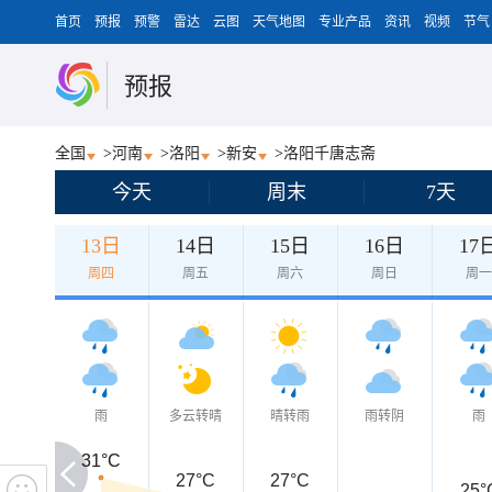
首页
预报
预警
雷达
云图
天气地图
专业产品
资讯
视频
节气
预报
全国
>
河南
>
洛阳
>
新安
>
洛阳千唐志斋
今天
周末
7天
13日
14日
15日
16日
17
周四
周五
周六
周日
周
雨
多云转晴
晴转雨
雨转阴
雨
31°C
31°C
27°C
27°C
25°