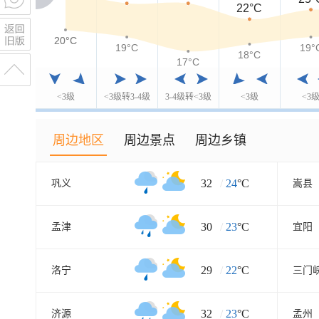
22°C
20°C
20°C
19°C
19°
18°C
17°C
<3级
<3级转3-4级
3-4级转<3级
<3级
<3
周边地区
周边景点
周边乡镇
32
/
24
°C
巩义
嵩县
30
/
23
°C
孟津
宜阳
29
/
22
°C
洛宁
三门
32
/
23
°C
济源
孟州