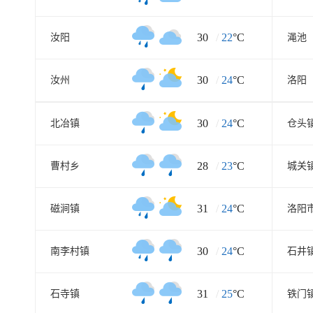
30
/
22
°C
汝阳
渑池
30
/
24
°C
汝州
洛阳
30
/
24
°C
北冶镇
仓头
28
/
23
°C
曹村乡
城关
31
/
24
°C
磁涧镇
30
/
24
°C
南李村镇
石井
31
/
25
°C
石寺镇
铁门