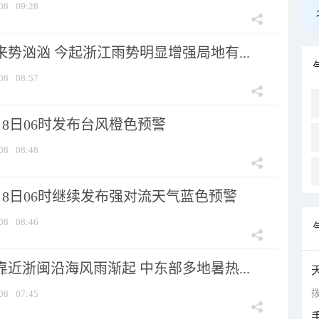
08
09:28
来势汹汹 今起浙江雨势明显增强局地有...
08
08:57
8日06时发布台风橙色预警
08
08:48
月8日06时继续发布强对流天气蓝色预警
08
08:46
靠近浙闽沿海风雨渐起 中东部多地暑热...
拨
08
07:45