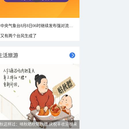
中央气象台8月8日06时继续发布强对流天气蓝色预警
又有两个台风生成了
生活旅游
雨后峨眉沟壑尽显 金顶显真容