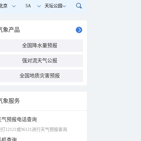
北京
5A
天坛公园
气象产品
全国降水量预报
强对流天气公报
全国地质灾害预报
气象服务
天气预报电话查询
打12121或96121进行天气预报查询
手机查询