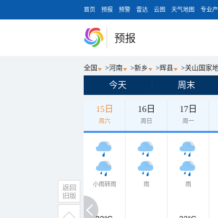
首页
预报
预警
雷达
云图
天气地图
专业产
预报
全国
>
河南
>
新乡
>
辉县
>
关山国家
今天
周末
15日
16日
17日
周六
周日
周一
小雨转雨
雨
雨