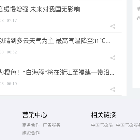
强度缓慢增强 未来对我国无影响
08
07:17
晴到多云天气为主 最高气温降至31℃...
08
06:52
橙色！“白海豚”将在浙江至福建一带沿...
08
06:10
营销中心
相关链接
商务合作
广告服务
中国气象局
中国气象服
媒资合作