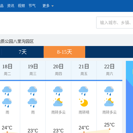
品
资讯
视频
节气
更多
地质公园八里沟园区
7天
8-15天
18日
19日
20日
21日
22日
周二
周三
周四
周五
周六
雨
雨
雨转多云
雨转晴
雨转多云
25°C
24°C
24°C
23°C
23°C