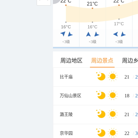
22°C
22°C
22°C
21°C
17°C
16°C
16°C
16°C
<3级
<3级
<3级
周边地区
周边景点
周边
21
/
2
比干庙
18
/
2
万仙山景区
21
/
2
潞王陵
22
/
3
京华园