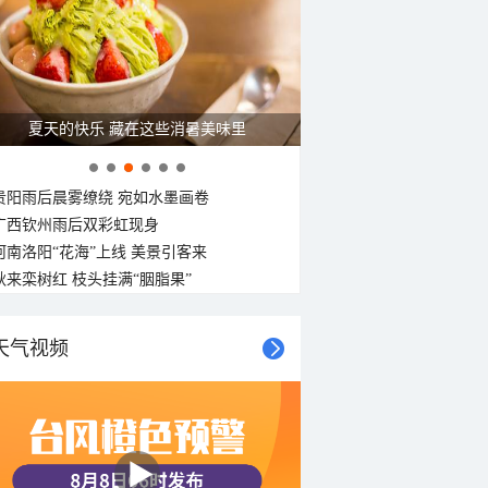
广西南宁：盛夏里的“绿野仙踪”
贵阳雨后晨雾缭绕 宛如水墨画卷
广西钦州雨后双彩虹现身
河南洛阳“花海”上线 美景引客来
秋来栾树红 枝头挂满“胭脂果”
天气视频