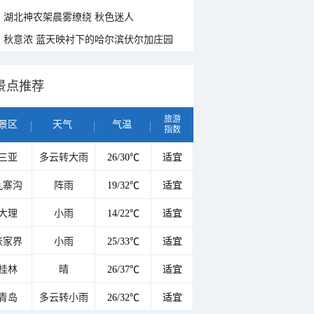
湖北神农架晨雾缭绕 秋色迷人
秋意浓 蓝天映衬下的哈尔滨伏尔加庄园
景点推荐
旅游
景区
天气
气温
指数
三亚
多云转大雨
26/30℃
适宜
九寨沟
阵雨
19/32℃
适宜
大理
小雨
14/22℃
适宜
张家界
小雨
25/33℃
适宜
桂林
晴
26/37℃
适宜
青岛
多云转小雨
26/32℃
适宜