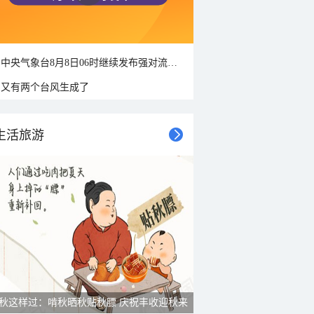
中央气象台8月8日06时继续发布强对流天气蓝色预警
又有两个台风生成了
生活旅游
雨后峨眉沟壑尽显 金顶显真容