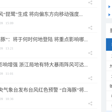
风“琵鹭”生成 将向偏东方向移动强度...
09
15:09
豚”：将于何时何地登陆 将重点影响哪...
09
13:21
影响增强 浙江局地有特大暴雨阵风可达...
09
11:01
气象台发布台风红色预警 “白海豚”将...
09
10:36