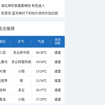
湖北神农架晨雾缭绕 秋色迷人
秋意浓 蓝天映衬下的哈尔滨伏尔加庄园
景点推荐
旅游
景区
天气
气温
指数
三亚
多云转中雨
26/30℃
适宜
九寨沟
多云转雷阵雨
19/34℃
适宜
大理
小雨
15/24℃
适宜
张家界
晴
22/34℃
适宜
桂林
多云
26/37℃
适宜
青岛
小雨
27/29℃
适宜