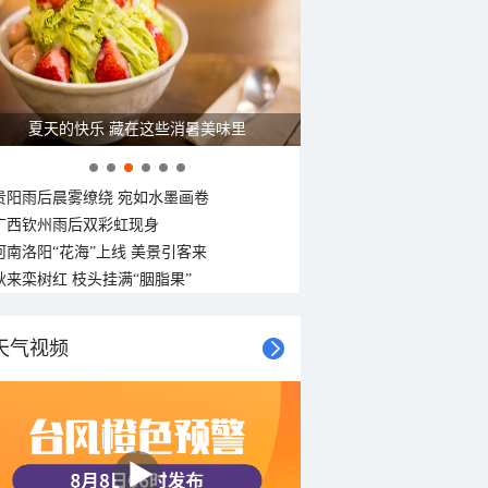
广西南宁：盛夏里的“绿野仙踪”
贵阳雨后晨雾缭绕 宛如水墨画卷
广西钦州雨后双彩虹现身
河南洛阳“花海”上线 美景引客来
秋来栾树红 枝头挂满“胭脂果”
天气视频