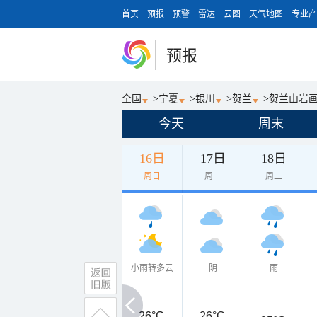
首页
预报
预警
雷达
云图
天气地图
专业产
预报
全国
>
宁夏
>
银川
>
贺兰
>
贺兰山岩
今天
周末
16日
17日
18日
周日
周一
周二
小雨转多云
阴
雨
26°C
26°C
26°C