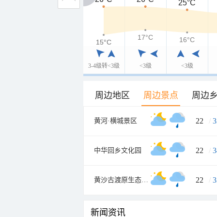
25°C
17°C
16°C
15°C
15°C
3-4级转<3级
<3级
<3级
周边地区
周边景点
周边
22
/
3
黄河·横城景区
22
/
3
中华回乡文化园
22
/
3
黄沙古渡原生态旅游区
新闻资讯