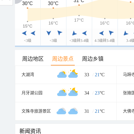
31°C
30°C
30°C
30°C
17°C
16°C
16°C
16°
15°C
15°C
<3级
<3级
<3级转3-4级
4-5级转3-4级
3-4
周边地区
周边景点
周边乡镇
33
/
21
°C
大湖湾
马蹄
34
/
23
°C
月牙湖公园
张掖
31
/
21
°C
文殊寺旅游景区
大佛
新闻资讯