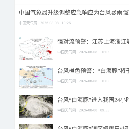
中国气象局升级调整应急响应为台风暴雨强
中国天气网
2026-08-08
10:26
强对流预警：江苏上海浙江等地
中国天气网
2026-08-08
10:05
台风橙色预警：“白海豚”将于
中国天气网
2026-08-08
10:05
台风“白海豚”进入我国24小时
中国天气网
2026-08-08
09:55