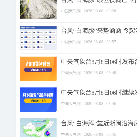
台风“白海豚”眼区模糊已“闭
中国天气网
2026-08-08
09:28
台风“白海豚”来势汹汹 今起
中国天气网
2026-08-08
08:57
中央气象台8月8日06时发
中国天气网
2026-08-08
08:48
中央气象台8月8日06时继
中国天气网
2026-08-08
08:46
台风“白海豚”靠近浙闽沿海风
中国天气网
2026-08-08
07:45