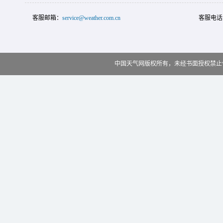
客服邮箱：
service@weather.com.cn
客服电话
中国天气网版权所有，未经书面授权禁止使用 