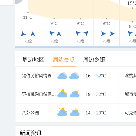
15°
11°C
11°C
9°C
9°C
9°C
8°
<3级
<3级
<3级
<3级
<3
周边地区
周边景点
周边乡镇
16
/
32
°C
锡伯民俗风情园
喀赞
19
/
32
°C
野核桃沟自然保护区
城市
14
/
29
°C
八卦公园
新闻资讯