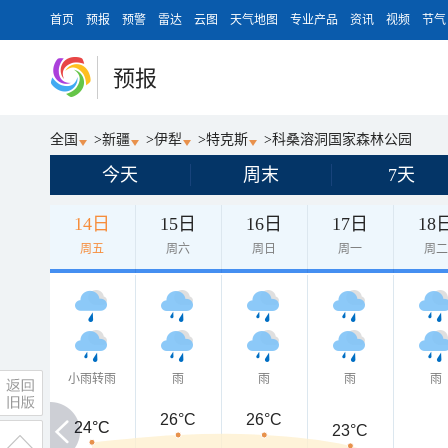
首页
预报
预警
雷达
云图
天气地图
专业产品
资讯
视频
节气
预报
全国
>
新疆
>
伊犁
>
特克斯
>
科桑溶洞国家森林公园
今天
周末
7天
14日
15日
16日
17日
18
周五
周六
周日
周一
周
小雨转雨
雨
雨
雨
雨
26°C
26°C
24°C
24°C
23°C