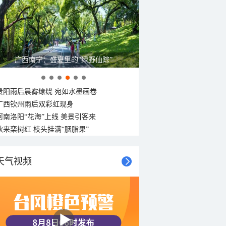
广西南宁：盛夏里的“绿野仙踪”
贵阳雨后晨雾缭绕 宛如水墨画卷
广西钦州雨后双彩虹现身
河南洛阳“花海”上线 美景引客来
秋来栾树红 枝头挂满“胭脂果”
天气视频