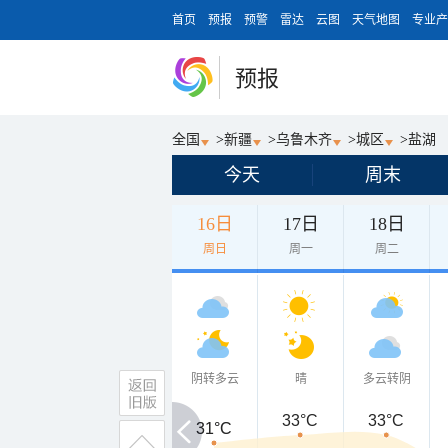
首页
预报
预警
雷达
云图
天气地图
专业产
预报
全国
>
新疆
>
乌鲁木齐
>
城区
>
盐湖
今天
周末
16日
17日
18日
周日
周一
周二
阴转多云
晴
多云转阴
33°C
33°C
31°C
31°C