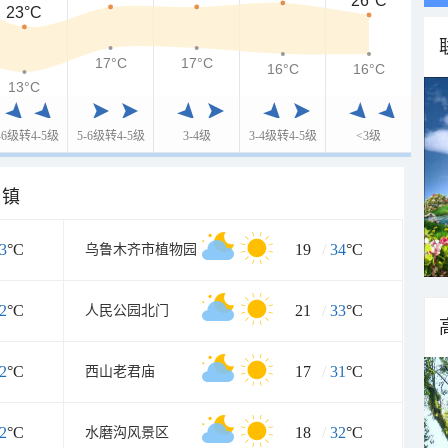
26°C
23°C
17°C
17°C
16°C
16°C
13°C
-6级转4-5级
5-6级转4-5级
3-4级
3-4级转4-5级
<3级
乡镇
3
°C
19
/
34
°C
乌鲁木齐市植物园
2
°C
21
/
33
°C
人民公园北门
2
°C
17
/
31
°C
西山老君庙
2
°C
18
/
32
°C
水磨沟风景区