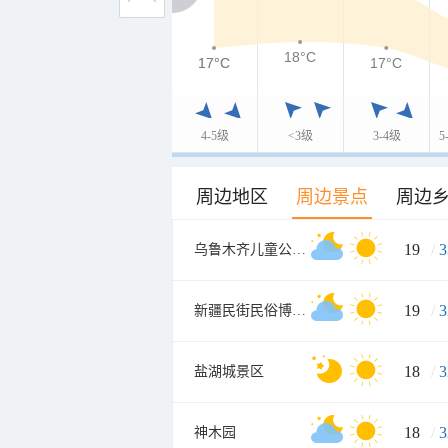
18°C
17°C
17°C
17°C
4-5级
<3级
3-4级
5
周边地区
周边景点
周边
19
/
3
乌鲁木齐儿童公园北门
19
/
3
新疆民街民俗博物馆
18
/
3
盐湖城景区
18
/
3
神木园