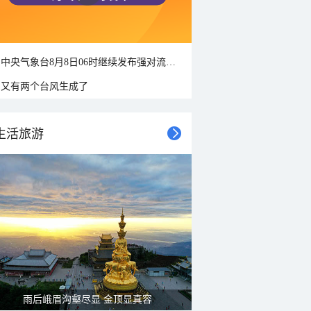
中央气象台8月8日06时继续发布强对流天气蓝色预警
又有两个台风生成了
生活旅游
雨后峨眉沟壑尽显 金顶显真容