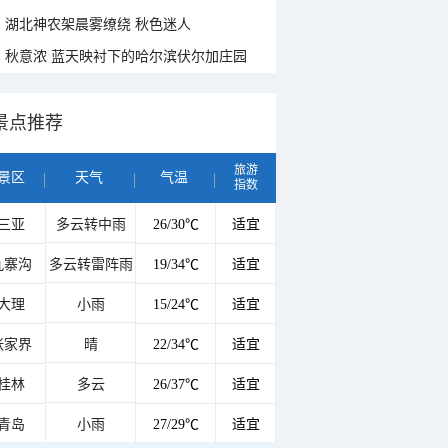
湖北神农架晨雾缭绕 秋色迷人
秋意浓 蓝天映衬下的哈尔滨伏尔加庄园
景点推荐
旅游
景区
天气
气温
指数
三亚
多云转中雨
26/30℃
适宜
九寨沟
多云转雷阵雨
19/34℃
适宜
大理
小雨
15/24℃
适宜
张家界
晴
22/34℃
适宜
桂林
多云
26/37℃
适宜
青岛
小雨
27/29℃
适宜