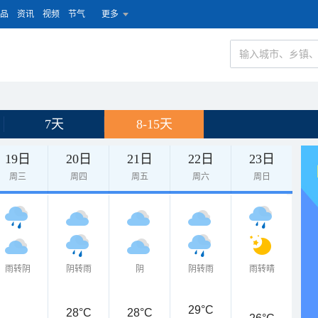
品
资讯
视频
节气
更多
7天
8-15天
19日
20日
21日
22日
23日
周三
周四
周五
周六
周日
雨转阴
阴转雨
阴
阴转雨
雨转晴
29°C
28°C
28°C