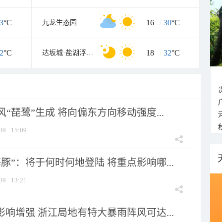
3
°C
16
/
30
°C
九龙生态园
2
°C
18
/
32
°C
达坂城·盐湖浮乐园
风“琵鹭”生成 将向偏东方向移动强度...
09
15:09
豚”：将于何时何地登陆 将重点影响哪...
09
13:21
影响增强 浙江局地有特大暴雨阵风可达...