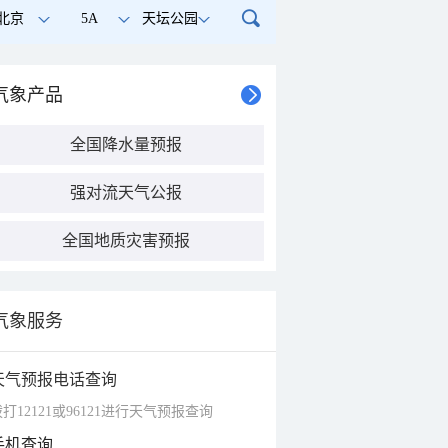
北京
5A
天坛公园
气象产品
全国降水量预报
强对流天气公报
全国地质灾害预报
气象服务
天气预报电话查询
打12121或96121进行天气预报查询
手机查询