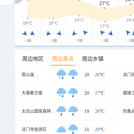
27°C
19°C
19°
18°C
18°C
18°C
17°C
<3级
<3级
<3级
<3级
<3
周边地区
周边景点
周边乡镇
20
/
26
°C
周公庙
龙门
20
/
27
°C
大唐秦王陵
嘉陵
19
/
28
°C
太白山国家森林公园
钓鱼
21
/
29
°C
法门寺旅游区