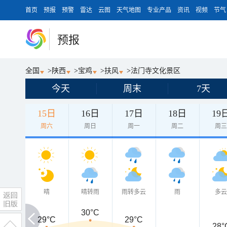
首页
预报
预警
雷达
云图
天气地图
专业产品
资讯
视频
节气
预报
全国
>
陕西
>
宝鸡
>
扶风
>
法门寺文化景区
今天
周末
7天
15日
16日
17日
18日
19
周六
周日
周一
周二
周
晴
晴转雨
雨转多云
雨
多
30°C
29°C
29°C
29°C
28°