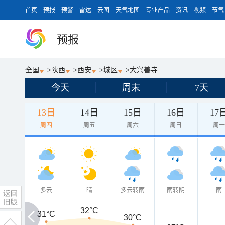
首页
预报
预警
雷达
云图
天气地图
专业产品
资讯
视频
节气
预报
全国
>
陕西
>
西安
>
城区
>
大兴善寺
今天
周末
7天
13日
14日
15日
16日
17
周四
周五
周六
周日
周
多云
晴
多云转雨
雨转阴
雨
32°C
31°C
31°C
30°C