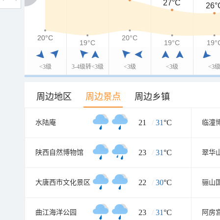
27°C
26°
20°C
20°C
20°C
19°C
19°C
19°
<3级
3-4级转<3级
<3级
<3级
<3
周边地区
周边景点
周边乡镇
21
/
31
°C
水陆庵
临潼
23
/
31
°C
陕西自然博物馆
翠华
22
/
30
°C
大唐西市文化景区
骊山
23
/
31
°C
曲江海洋公园
阿房