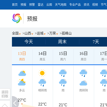
首页
预报
预警
雷达
云图
天气地图
专业产品
资讯
视频
节气
预报
全国
>
山西
>
运城
>
万荣
>
孤峰山
今天
周末
7天
13日
14日
15日
16日
17
周四
周五
周六
周日
周
多云
晴转雨
雨
雨转阴
雨
27°C
27°C
22°C
21°C
21°