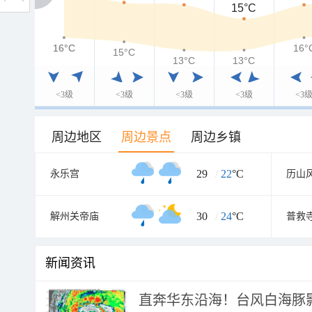
15°C
16°C
16°C
16°
15°C
13°C
13°C
<3级
<3级
<3级
<3级
<3
周边地区
周边景点
周边乡镇
29
/
22
°C
永乐宫
历山
30
/
24
°C
解州关帝庙
普救
新闻资讯
直奔华东沿海！台风白海豚影