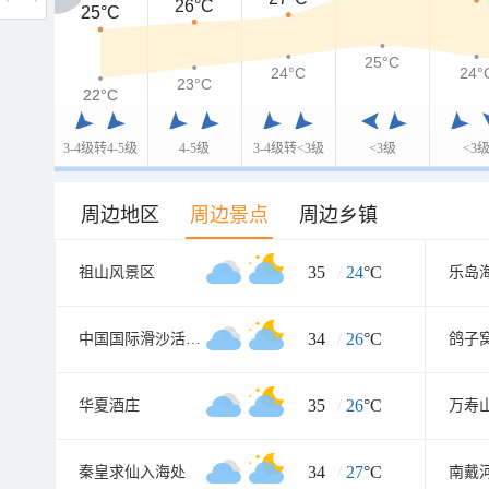
26°C
25°C
25°C
25°C
24°C
24°
23°C
22°C
22°C
3-4级转4-5级
4-5级
3-4级转<3级
<3级
<3
周边地区
周边景点
周边乡镇
35
/
24
°C
祖山风景区
乐岛
34
/
26
°C
中国国际滑沙活动中心
鸽子
35
/
26
°C
华夏酒庄
万寿
34
/
27
°C
秦皇求仙入海处