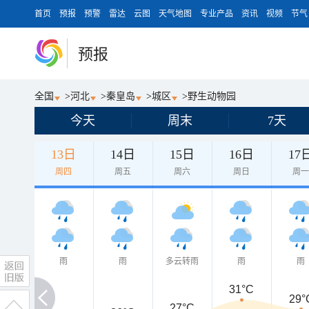
首页
预报
预警
雷达
云图
天气地图
专业产品
资讯
视频
节气
预报
全国
>
河北
>
秦皇岛
>
城区
>
野生动物园
今天
周末
7天
13日
14日
15日
16日
17
周四
周五
周六
周日
周
雨
雨
多云转雨
雨
雨
31°C
29°
27°C