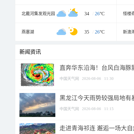
34
/
26
°C
北戴河集发观光园
怪楼
35
/
26
°C
燕塞湖
新澳
新闻资讯
直奔华东沿海！台风白海豚影
中国天气网
2026-08-06
11:30
黑龙江今天雨势较强局地有暴
中国天气网
2026-08-06
11:15
走进青海祁连 邂逅一场大