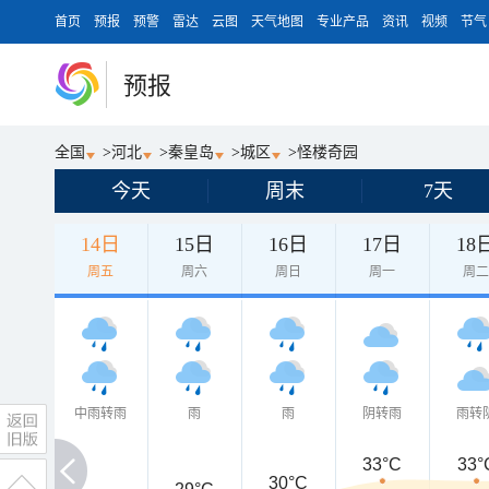
首页
预报
预警
雷达
云图
天气地图
专业产品
资讯
视频
节气
预报
全国
>
河北
>
秦皇岛
>
城区
>
怪楼奇园
今天
周末
7天
14日
15日
16日
17日
18
周五
周六
周日
周一
周
中雨转雨
雨
雨
阴转雨
雨转
33°C
33°
30°C