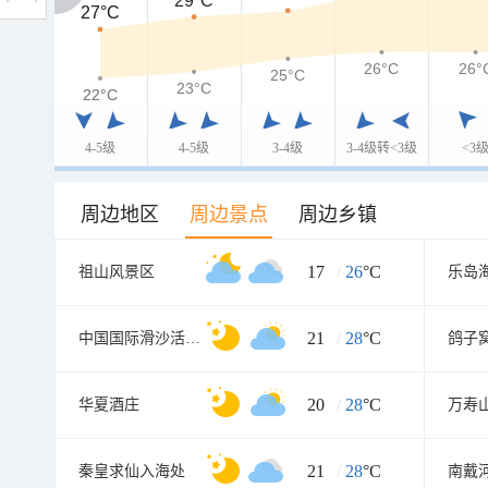
29°C
27°C
27°C
26°C
26°
25°C
23°C
22°C
22°C
4-5级
4-5级
3-4级
3-4级转<3级
<3
周边地区
周边景点
周边乡镇
17
/
26
°C
祖山风景区
乐岛
21
/
28
°C
中国国际滑沙活动中心
鸽子
20
/
28
°C
华夏酒庄
万寿
21
/
28
°C
秦皇求仙入海处