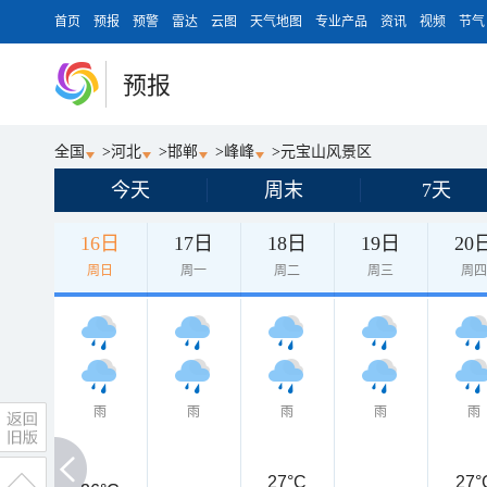
首页
预报
预警
雷达
云图
天气地图
专业产品
资讯
视频
节气
预报
全国
>
河北
>
邯郸
>
峰峰
>
元宝山风景区
今天
周末
7天
16日
17日
18日
19日
20
周日
周一
周二
周三
周
雨
雨
雨
雨
雨
27°C
27°