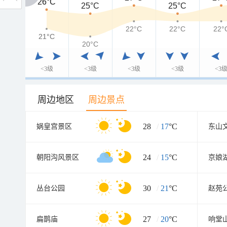
26°C
26°C
25°C
25°C
22°C
22°C
22°
21°C
21°C
20°C
<3级
<3级
<3级
<3级
<3
周边地区
周边景点
28
/
17
°C
娲皇宫景区
东山
24
/
15
°C
朝阳沟风景区
京娘
30
/
21
°C
丛台公园
赵苑
27
/
20
°C
扁鹊庙
响堂