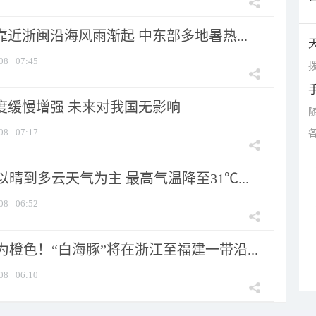
靠近浙闽沿海风雨渐起 中东部多地暑热...
08
07:45
拨
强度缓慢增强 未来对我国无影响
08
07:17
晴到多云天气为主 最高气温降至31℃...
08
06:52
橙色！“白海豚”将在浙江至福建一带沿...
08
06:10