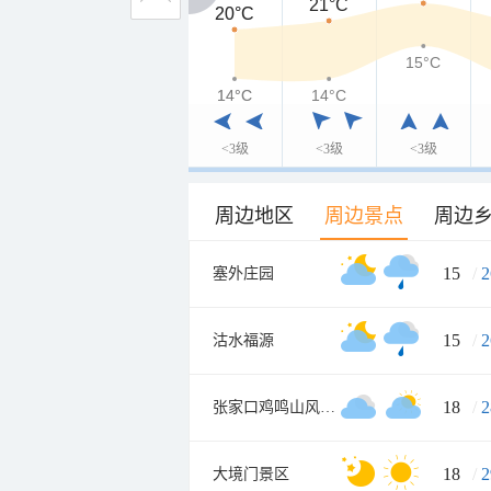
21°C
20°C
20°C
15°C
14°C
14°C
14°C
<3级
<3级
<3级
周边地区
周边景点
周边
15
/
2
塞外庄园
15
/
2
沽水福源
18
/
2
张家口鸡鸣山风景区
18
/
2
大境门景区