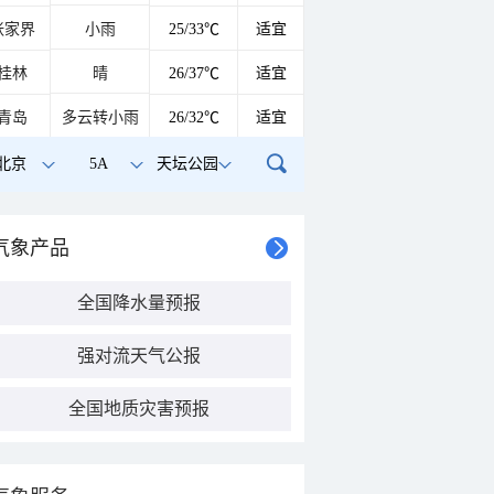
张家界
小雨
25/33℃
适宜
桂林
晴
26/37℃
适宜
青岛
多云转小雨
26/32℃
适宜
北京
5A
天坛公园
气象产品
全国降水量预报
强对流天气公报
全国地质灾害预报