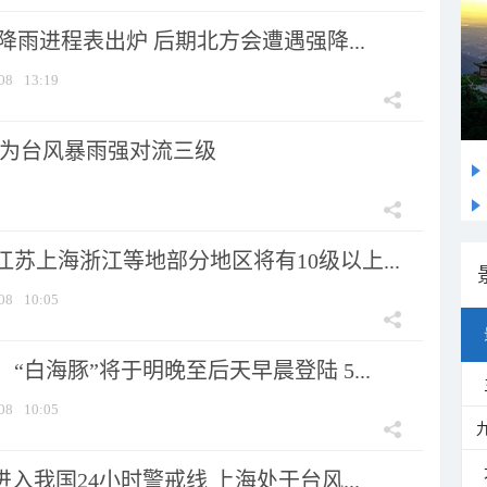
 降雨进程表出炉 后期北方会遭遇强降...
08
13:19
为台风暴雨强对流三级
苏上海浙江等地部分地区将有10级以上...
08
10:05
“白海豚”将于明晚至后天早晨登陆 5...
08
10:05
进入我国24小时警戒线 上海处于台风...