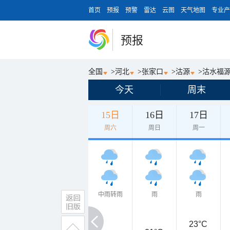
首页
预报
预警
雷达
云图
天气地图
专业产
预报
全国
>
河北
>
张家口
>
沽源
>
沽水福
今天
周末
15日
16日
17日
周六
周日
周一
中雨转雨
雨
雨
23°C