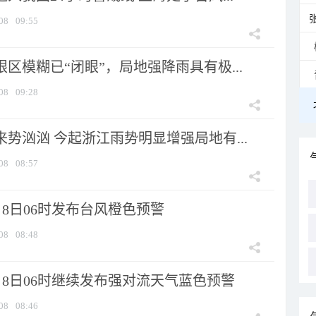
08
09:55
眼区模糊已“闭眼”，局地强降雨具有极...
08
09:28
来势汹汹 今起浙江雨势明显增强局地有...
08
08:57
8日06时发布台风橙色预警
08
08:48
月8日06时继续发布强对流天气蓝色预警
08
08:46