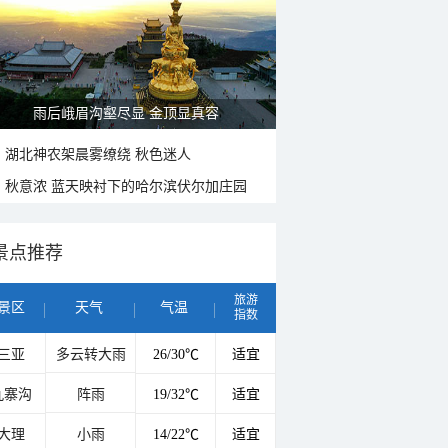
雨后峨眉沟壑尽显 金顶显真容
湖北神农架晨雾缭绕 秋色迷人
秋意浓 蓝天映衬下的哈尔滨伏尔加庄园
景点推荐
旅游
景区
天气
气温
指数
三亚
多云转大雨
26/30℃
适宜
九寨沟
阵雨
19/32℃
适宜
大理
小雨
14/22℃
适宜