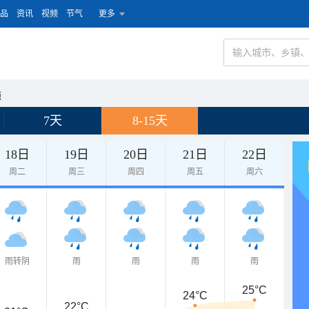
品
资讯
视频
节气
更多
源
7天
8-15天
18日
19日
20日
21日
22日
周二
周三
周四
周五
周六
雨转阴
雨
雨
雨
雨
25°C
24°C
22°C