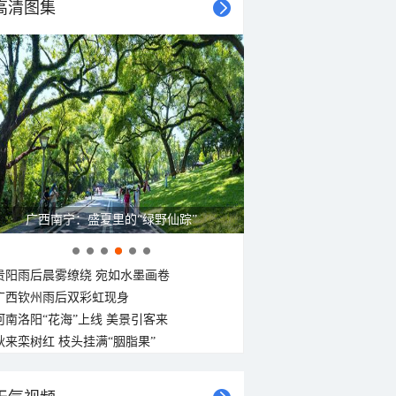
高清图集
广西南宁：盛夏里的“绿野仙踪”
贵阳雨后晨雾缭绕 宛如水墨画卷
广西钦州雨后双彩虹现身
河南洛阳“花海”上线 美景引客来
秋来栾树红 枝头挂满“胭脂果”