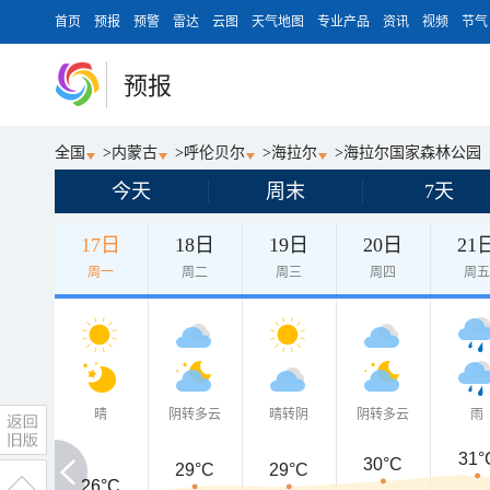
首页
预报
预警
雷达
云图
天气地图
专业产品
资讯
视频
节气
预报
全国
>
内蒙古
>
呼伦贝尔
>
海拉尔
>
海拉尔国家森林公园
今天
周末
7天
17日
18日
19日
20日
21
周一
周二
周三
周四
周
晴
阴转多云
晴转阴
阴转多云
雨
31°
30°C
29°C
29°C
26°C
26°C