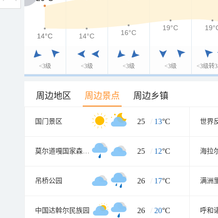
19°C
19°
16°C
14°C
14°C
14°C
<3级
<3级
<3级
<3级
<3级转3
周边地区
周边景点
周边乡镇
25
/
13
°C
国门景区
25
/
12
°C
莫尔道嘎国家森林公园
26
/
17
°C
吊桥公园
26
/
20
°C
中国达斡尔民族园
呼和