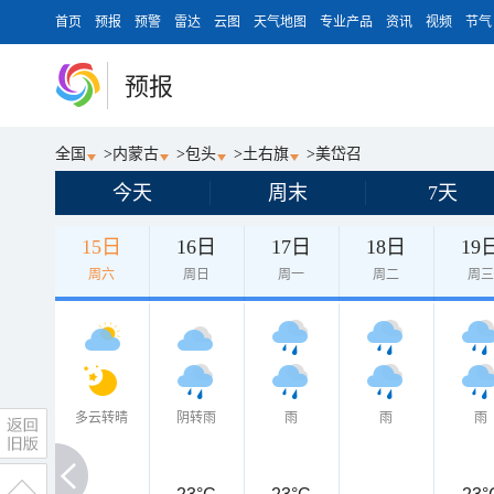
首页
预报
预警
雷达
云图
天气地图
专业产品
资讯
视频
节气
预报
全国
>
内蒙古
>
包头
>
土右旗
>
美岱召
今天
周末
7天
15日
16日
17日
18日
19
周六
周日
周一
周二
周
多云转晴
阴转雨
雨
雨
雨