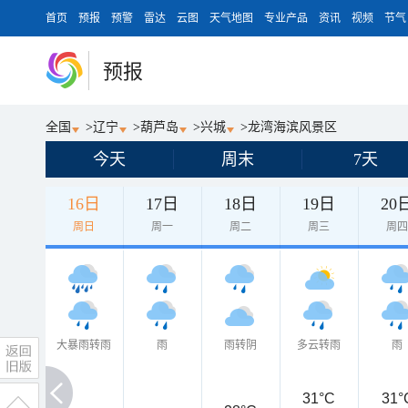
首页
预报
预警
雷达
云图
天气地图
专业产品
资讯
视频
节气
预报
全国
>
辽宁
>
葫芦岛
>
兴城
>
龙湾海滨风景区
今天
周末
7天
16日
17日
18日
19日
20
周日
周一
周二
周三
周
大暴雨转雨
雨
雨转阴
多云转雨
雨
31°C
31°