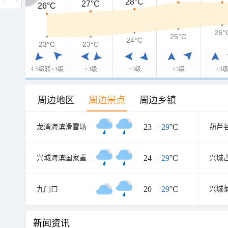
28°C
27°C
26°C
26°C
26°
25°C
24°C
23°C
23°C
23°C
4-5级转<3级
<3级
<3级
<3级
<3
周边地区
周边景点
周边乡镇
23
/
29
°C
龙湾海滨滑雪场
葫芦
24
/
29
°C
兴城海滨国家重点风景名胜区
兴城
20
/
29
°C
九门口
兴城
新闻资讯