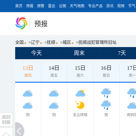
首页
预报
预警
雷达
云图
天气地图
专业产品
资讯
视频
节气
预报
全国
>
辽宁
>
抚顺
>
城区
>
抚顺战犯管理所旧址
今天
周末
7天
13日
14日
15日
16日
17
周四
周五
周六
周日
周
阴
阴
多云转晴
雨
雨转