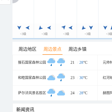
<3级
<3级
<3级
<3级
<3
周边地区
周边景点
周边乡镇
21
/
28
°C
猴石国家森林公园
元帅
23
/
30
°C
和睦国家森林公园
红河
24
/
28
°C
萨尔浒风景名胜区
赫图
新闻资讯