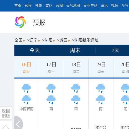
首页
预报
预警
雷达
云图
天气地图
专业产品
资讯
视频
节气
预报
全国
>
辽宁
>
沈阳
>
城区
>
沈阳新乐遗址
今天
周末
7天
16日
17日
18日
19日
20
周日
周一
周二
周三
周
中雨转雨
雨
雨
雨
雨
32°C
32°