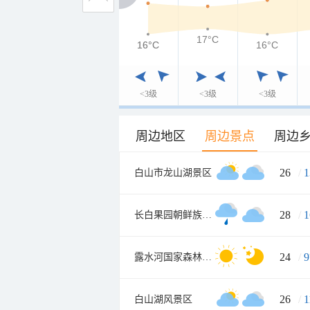
17°C
16°C
16°C
16°C
<3级
<3级
<3级
周边地区
周边景点
周边
26
/
1
白山市龙山湖景区
28
/
1
长白果园朝鲜族民俗村
24
/
9
露水河国家森林公园
26
/
1
白山湖风景区