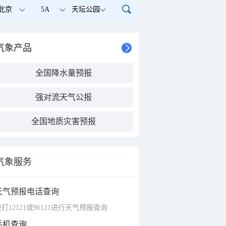
北京
5A
天坛公园
气象产品
全国降水量预报
强对流天气公报
全国地质灾害预报
气象服务
天气预报电话查询
打12121或96121进行天气预报查询
手机查询