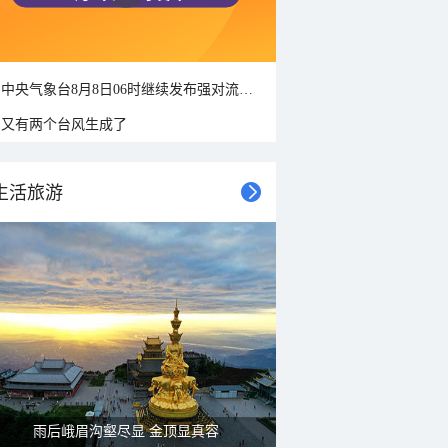
中央气象台8月8日06时继续发布强对流天气蓝色预警
又有两个台风生成了
生活旅游
雨后峨眉沟壑尽显 金顶显真容