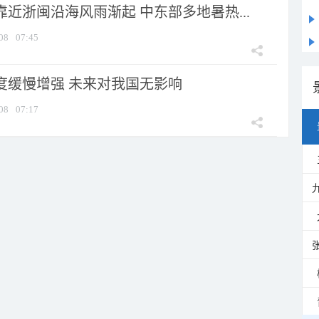
靠近浙闽沿海风雨渐起 中东部多地暑热...
08
07:45
强度缓慢增强 未来对我国无影响
08
07:17