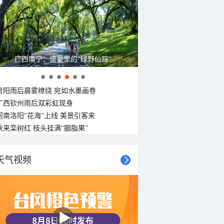
广西南宁：盛夏里的“绿野仙踪”
贵阳雨后晨雾缭绕 宛如水墨画卷
广西钦州雨后双彩虹现身
河南洛阳“花海”上线 美景引客来
秋来栾树红 枝头挂满“胭脂果”
天气视频