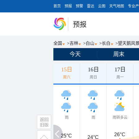
首页
预报
预警
雷达
云图
天气地图
专业产
预报
全国
>
吉林
>
白山
>
长白
>
望天鹅风
今天
周末
15日
16日
17日
周六
周日
周一
雨
雨
雨转多云
26°C
25°C
25°C
24°C