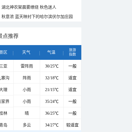
湖北神农架晨雾缭绕 秋色迷人
秋意浓 蓝天映衬下的哈尔滨伏尔加庄园
景点推荐
旅游
景区
天气
气温
指数
三亚
雷阵雨
30/25℃
一般
九寨沟
阵雨
32/18℃
适宜
大理
小雨
21/15℃
适宜
张家界
小雨
35/24℃
一般
桂林
晴
36/25℃
一般
青岛
多云
34/27℃
较适宜