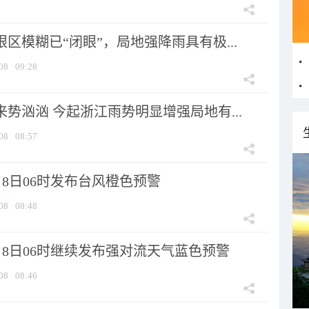
眼区模糊已“闭眼”，局地强降雨具有极...
08
09:28
来势汹汹 今起浙江雨势明显增强局地有...
08
08:57
8日06时发布台风橙色预警
08
08:48
月8日06时继续发布强对流天气蓝色预警
08
08:46