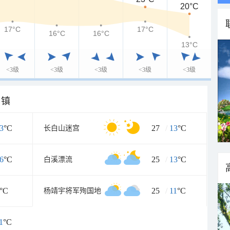
20°C
17°C
17°C
16°C
16°C
13°C
<3级
<3级
<3级
<3级
<3级
乡镇
3
°C
27
/
13
°C
长白山迷宫
6
°C
25
/
13
°C
白溪漂流
°C
25
/
11
°C
杨靖宇将军殉国地
1
°C