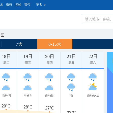
品
资讯
视频
节气
更多
景区
7天
8-15天
18日
19日
20日
21日
22日
周二
周三
周四
周五
周六
雨转阴
雨转阴
雨转阴
雨
雨转多云
29°C
28°C
27°C
23°C