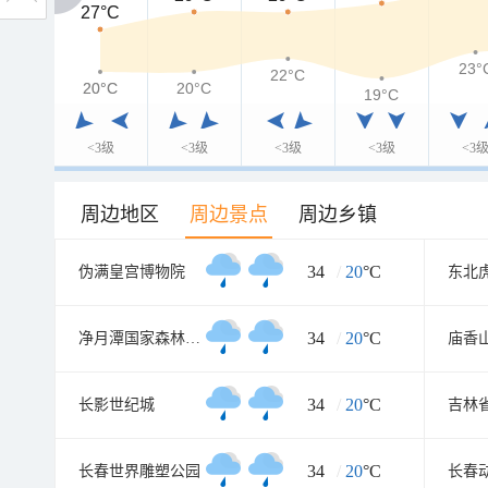
27°C
27°C
23°
22°C
20°C
20°C
20°C
19°C
<3级
<3级
<3级
<3级
<3
周边地区
周边景点
周边乡镇
34
/
20
°C
伪满皇宫博物院
东北
34
/
20
°C
净月潭国家森林公园
庙香
34
/
20
°C
长影世纪城
吉林
34
/
20
°C
长春世界雕塑公园
长春