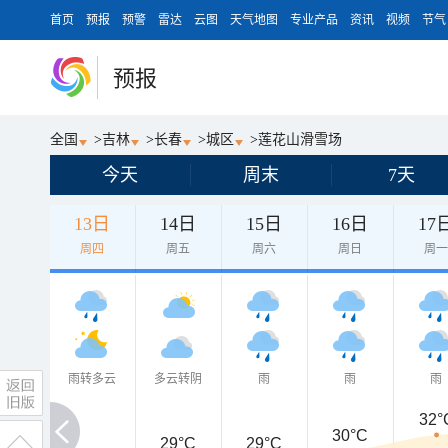
首页
预报
预警
雷达
云图
天气地图
专业产品
资讯
视频
节气
预报
全国
>
吉林
>
长春
>
城区
>
莲花山滑雪场
今天
周末
7天
13日
14日
15日
16日
17
周四
周五
周六
周日
周
雨转多云
多云转阴
雨
雨
雨
32°
30°C
29°C
29°C