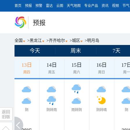
首页
预报
预警
雷达
云图
天气地图
专业产品
资讯
视频
节气
预报
全国
>
黑龙江
>
齐齐哈尔
>
城区
>
明月岛
今天
周末
7天
13日
14日
15日
16日
17
周四
周五
周六
周日
周
阴
阴转雨
雨转阴
阴转晴
阴