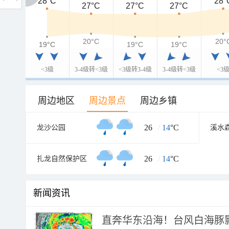
28°C
28°C
28°
27°C
27°C
27°C
20°C
20°
19°C
19°C
19°C
19°C
<3级
3-4级转<3级
<3级转3-4级
3-4级转<3级
<3
周边地区
周边景点
周边乡镇
26
/
14
°C
龙沙公园
溪水
26
/
14
°C
扎龙自然保护区
新闻资讯
直奔华东沿海！台风白海豚影