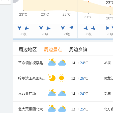
23°
23°C
23°C
23°C
23°C
21°C
20°
<3级
<3级
<3级
<3级
<3
周边地区
周边景点
周边乡镇
14
/
24
°C
革命领袖视察黑龙江纪念馆
龙塔
12
/
26
°C
哈尔滨玉泉国际狩猎场
黑龙
14
/
24
°C
索菲亚广场
文庙
13
/
25
°C
北大荒集团北大荒现代农业园
北方