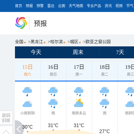
首页
预报
预警
雷达
云图
天气地图
专业产品
资讯
视频
节气
预报
全国
>
黑龙江
>
哈尔滨
>
城区
>
欧亚之窗公园
今天
周末
7天
15日
16日
17日
18日
19
周六
周日
周一
周二
周
小雨转阴
雨
雨转多云
雨
雨转
31°C
31°C
30°C
30°C
27°C