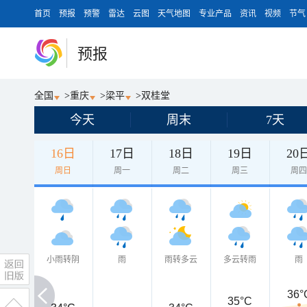
首页
预报
预警
雷达
云图
天气地图
专业产品
资讯
视频
节气
预报
全国
>
重庆
>
梁平
>
双桂堂
今天
周末
7天
16日
17日
18日
19日
20
周日
周一
周二
周三
周
小雨转阴
雨
雨转多云
多云转雨
雨
36°
35°C