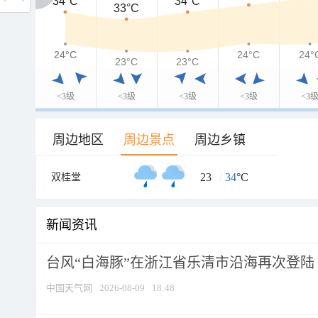
34°C
34°C
34°C
33°C
24°C
24°C
24°C
24°
23°C
23°C
<3级
<3级
<3级
<3级
<3
周边地区
周边景点
周边乡镇
23
/
34
°C
双桂堂
新闻资讯
台风“白海豚”在浙江省乐清市沿海再次登陆
中国天气网
2026-08-09
18:48