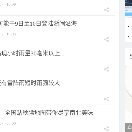
07
10:09
可能于9日至10日登陆浙闽沿海
07
10:05
小时雨量30毫米以上...
天有雷阵雨短时雨强较大
节！ 全国贴秋膘地图带你尽享南北美味
07
08:00
立