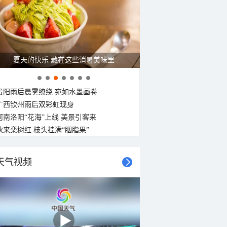
夏天的快乐 藏在这些消暑美味里
贵阳雨后晨雾缭绕 宛如水墨画卷
广西钦州雨后双彩虹现身
河南洛阳“花海”上线 美景引客来
秋来栾树红 枝头挂满“胭脂果”
天气视频