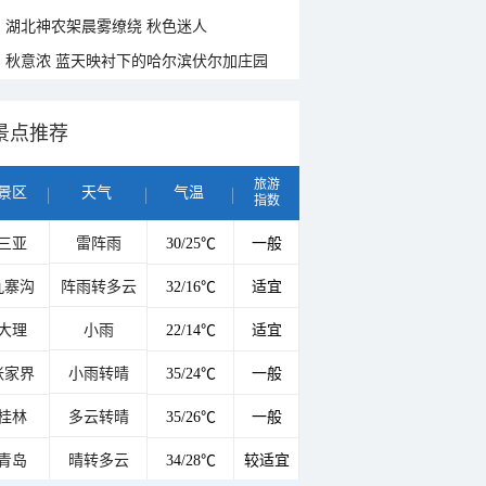
湖北神农架晨雾缭绕 秋色迷人
秋意浓 蓝天映衬下的哈尔滨伏尔加庄园
景点推荐
旅游
景区
天气
气温
指数
三亚
雷阵雨
30/25℃
一般
九寨沟
阵雨转多云
32/16℃
适宜
大理
小雨
22/14℃
适宜
张家界
小雨转晴
35/24℃
一般
桂林
多云转晴
35/26℃
一般
青岛
晴转多云
34/28℃
较适宜