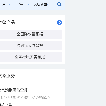
北京
5A
天坛公园
气象产品
全国降水量预报
强对流天气公报
全国地质灾害预报
气象服务
天气预报电话查询
打12121或96121进行天气预报查询
手机查询