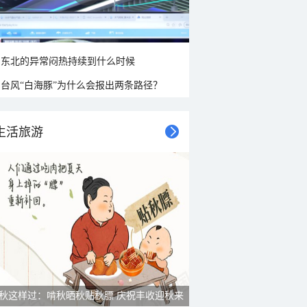
东北的异常闷热持续到什么时候
台风“白海豚”为什么会报出两条路径？
生活旅游
秋这样过：啃秋晒秋贴秋膘 庆祝丰收迎秋来