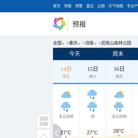
首页
预报
预警
雷达
云图
天气地图
专业产
预报
全国
>
重庆
>
涪陵
>
武陵山森林公园
今天
周末
14日
15日
16日
周五
周六
周日
多云转雨
雨
多云转雨
28°C
27°C
27°C
27°C