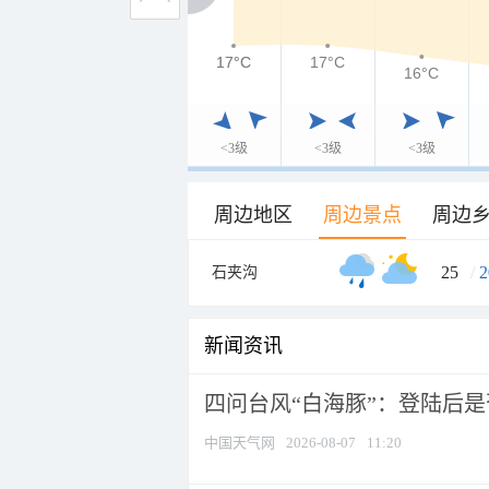
17°C
17°C
17°C
16°C
<3级
<3级
<3级
周边地区
周边景点
周边
25
/
2
石夹沟
新闻资讯
四问台风“白海豚”：登陆后是否
中国天气网
2026-08-07
11:20