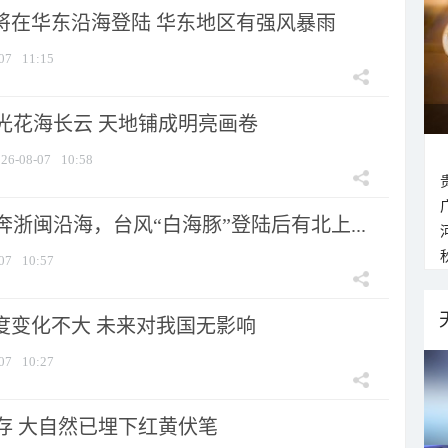
”将在华东沿海登陆 华东地区有强风暴雨
07
11:15
光花海长云 天地铺成明亮画卷
26-08-07
10:58
浙闽沿海，台风“白海豚”登陆后有北上...
07
10:57
强度变化不大 未来对我国无影响
07
10:27
存 大自然已埋下红黄伏笔