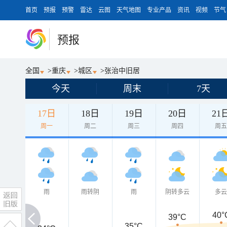
首页
预报
预警
雷达
云图
天气地图
专业产品
资讯
视频
节气
预报
全国
>
重庆
>
城区
>
张治中旧居
今天
周末
7天
17日
18日
19日
20日
21
周一
周二
周三
周四
周
雨
雨转阴
雨
阴转多云
多
40°
39°C
35°C