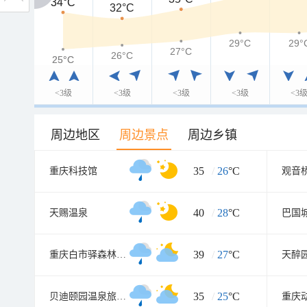
34°C
34°C
32°C
29°C
29°
27°C
26°C
25°C
25°C
<3级
<3级
<3级
<3级
<3
周边地区
周边景点
周边乡镇
35
/
26
°C
重庆科技馆
观音
40
/
28
°C
天赐温泉
巴国
39
/
27
°C
重庆白市驿森林公园
天醉
35
/
25
°C
贝迪颐园温泉旅游度假区
重庆