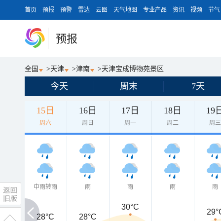
首页
预报
预警
雷达
云图
天气地图
专业产品
资讯
视频
节气
预报
全国
>
天津
>
津南
>
天津宝成博物苑景区
今天
周末
7天
15日
16日
17日
18日
19
周六
周日
周一
周二
周
中雨转雨
雨
雨
雨
雨
30°C
29°
28°C
28°C
28°C