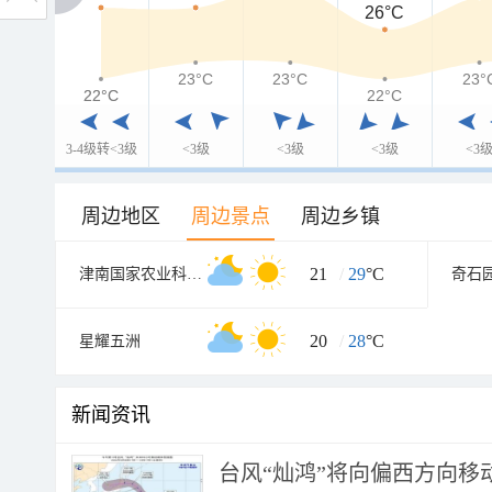
26°C
23°C
23°C
23°
22°C
22°C
22°C
3-4级转<3级
<3级
<3级
<3级
<3
周边地区
周边景点
周边乡镇
21
/
29
°C
津南国家农业科技园区
奇石
20
/
28
°C
星耀五洲
新闻资讯
台风“灿鸿”将向偏西方向移