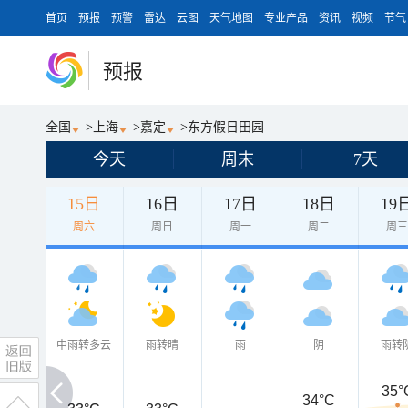
首页
预报
预警
雷达
云图
天气地图
专业产品
资讯
视频
节气
预报
全国
>
上海
>
嘉定
>
东方假日田园
今天
周末
7天
15日
16日
17日
18日
19
周六
周日
周一
周二
周
中雨转多云
雨转晴
雨
阴
雨转
35°
34°C