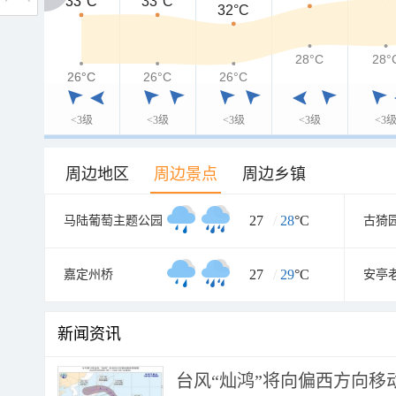
33°C
33°C
33°C
32°C
28°C
28°
26°C
26°C
26°C
26°C
<3级
<3级
<3级
<3级
<3
周边地区
周边景点
周边乡镇
27
/
28
°C
马陆葡萄主题公园
古猗
27
/
29
°C
嘉定州桥
安亭
新闻资讯
台风“灿鸿”将向偏西方向移