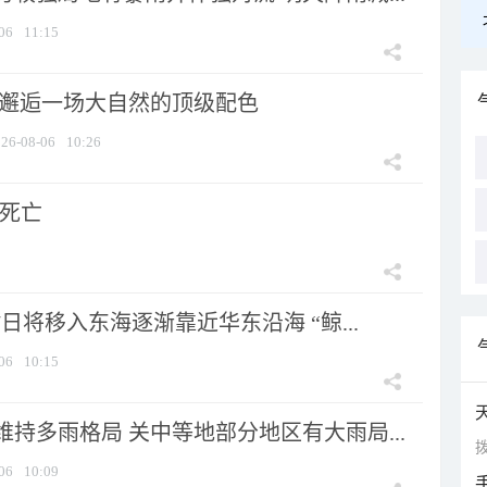
06
11:15
 邂逅一场大自然的顶级配色
26-08-06
10:26
人死亡
7日将移入东海逐渐靠近华东沿海 “鲸...
06
10:15
持多雨格局 关中等地部分地区有大雨局...
拨
06
10:09