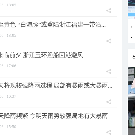
06
18:05
黄色 “白海豚”或登陆浙江福建一带沿...
06
18:05
”来临前夕 浙江玉环渔船回港避风
06
17:06
将现较强降雨过程 局部有暴雨或大暴雨...
06
16:37
天降雨频繁 今明天雨势较强局地有大暴雨
06
15:50