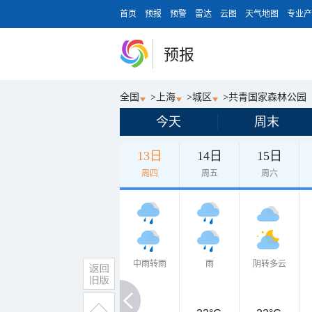
首页
预报
预警
雷达
云图
天气地图
专业产
预报
全国
>
上海
>
城区
>
共青国家森林公园
今天
周末
13日
14日
15日
周四
周五
周六
中雨转雨
雨
阴转多云