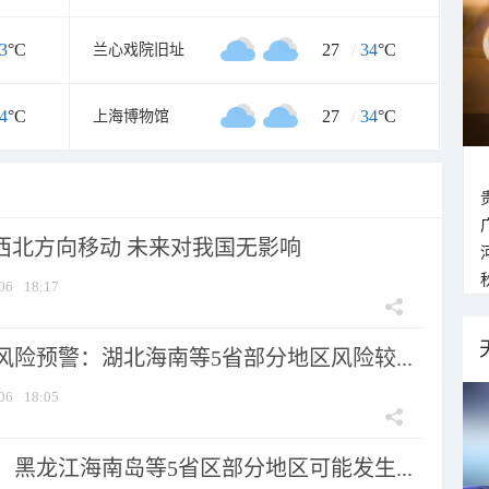
3
°C
27
/
34
°C
兰心戏院旧址
4
°C
27
/
34
°C
上海博物馆
向西北方向移动 未来对我国无影响
06
18:17
险预警：湖北海南等5省部分地区风险较...
06
18:05
黑龙江海南岛等5省区部分地区可能发生...