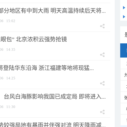
分地区有中到大雨 明天高温持续后天将...
06
15:02
显眼包” 北京浓积云强势抢镜
06
14:35
将登陆华东沿海 浙江福建等地将现猛...
06
14:25
台风白海豚影响我国已成定局 即将进入...
06
11:30
较强局地有暴雨并伴强对流 明天降雨减...