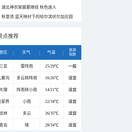
湖北神农架晨雾缭绕 秋色迷人
秋意浓 蓝天映衬下的哈尔滨伏尔加庄园
景点推荐
旅游
景区
天气
气温
指数
三亚
雷阵雨
25/29℃
一般
九寨沟
多云转阵雨
16/26℃
适宜
大理
阵雨转小雨
14/21℃
适宜
张家界
小雨
22/34℃
适宜
桂林
多云
26/35℃
适宜
青岛
晴
28/34℃
适宜