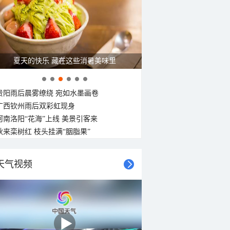
夏天的快乐 藏在这些消暑美味里
贵阳雨后晨雾缭绕 宛如水墨画卷
广西钦州雨后双彩虹现身
河南洛阳“花海”上线 美景引客来
秋来栾树红 枝头挂满“胭脂果”
天气视频