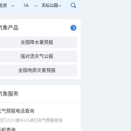
北京
5A
天坛公园
气象产品
全国降水量预报
强对流天气公报
全国地质灾害预报
气象服务
天气预报电话查询
打12121或96121进行天气预报查询
手机查询