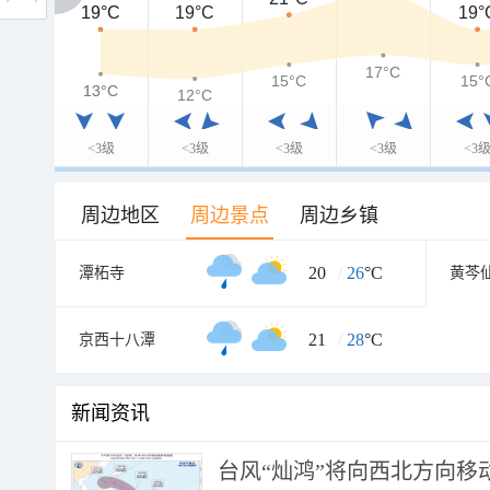
19°C
19°C
19°C
19°
17°C
15°C
15°
13°C
13°C
12°C
<3级
<3级
<3级
<3级
<3
周边地区
周边景点
周边乡镇
20
/
26
°C
潭柘寺
黄芩
21
/
28
°C
京西十八潭
新闻资讯
台风“灿鸿”将向西北方向移