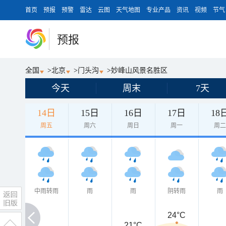
首页
预报
预警
雷达
云图
天气地图
专业产品
资讯
视频
节气
预报
全国
>
北京
>
门头沟
>
妙峰山风景名胜区
今天
周末
7天
14日
15日
16日
17日
18
周五
周六
周日
周一
周
中雨转雨
雨
雨
阴转雨
雨
24°C
21°C