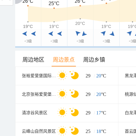
26°C
26°C
26°C
25°C
20°C
19°C
19°C
19°C
19°C
19°
<3级
<3级
<3级
<3级
<3
周边地区
周边景点
周边乡镇
29
/
20
°C
张裕爱斐堡国际酒庄
黑龙
29
/
20
°C
北京张裕爱斐堡国际酒庄
桃源
29
/
17
°C
清凉谷风景区
白龙
25
/
18
°C
云峰山自然风景区
首云