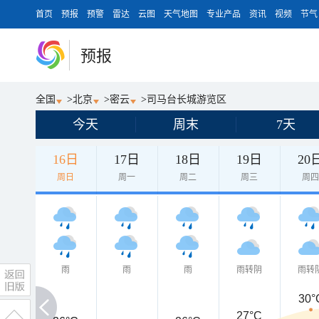
首页
预报
预警
雷达
云图
天气地图
专业产品
资讯
视频
节气
预报
全国
>
北京
>
密云
>
司马台长城游览区
今天
周末
7天
16日
17日
18日
19日
20
周日
周一
周二
周三
周
雨
雨
雨
雨转阴
雨转
30°
27°C