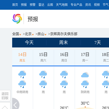
首页
预报
预警
雷达
云图
天气地图
专业产品
资讯
视频
节气
预报
全国
>
北京
>
房山
>
京辉高尔夫俱乐部
今天
周末
7天
14日
15日
16日
17日
18
周五
周六
周日
周一
周
中雨转雨
雨
雨
阴转雨
雨
30°C
26°C
26°