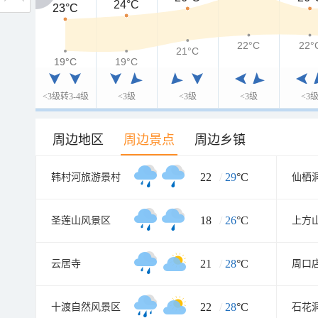
24°C
23°C
23°C
22°C
22°
21°C
19°C
19°C
19°C
<3级转3-4级
<3级
<3级
<3级
<3
周边地区
周边景点
周边乡镇
22
/
29
°C
韩村河旅游景村
仙栖
18
/
26
°C
圣莲山风景区
21
/
28
°C
云居寺
周口
22
/
28
°C
十渡自然风景区
石花