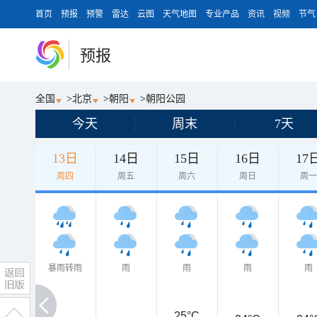
首页
预报
预警
雷达
云图
天气地图
专业产品
资讯
视频
节气
预报
全国
>
北京
>
朝阳
>
朝阳公园
今天
周末
7天
13日
14日
15日
16日
17
周四
周五
周六
周日
周
暴雨转雨
雨
雨
雨
雨
25°C