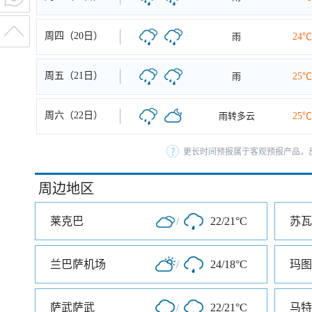
周四（20日）
雨
24℃
周五（21日）
雨
25℃
周六（22日）
雨转多云
25℃
更长时间预报属于客观预报产品，反
周边地区
莱克巴
/
22/21°C
苏瓦
兰巴萨机场
/
24/18°C
玛图
萨武萨武
/
22/21°C
马特