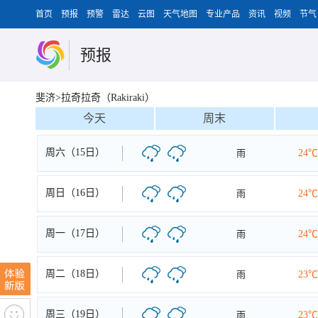
首页
预报
预警
雷达
云图
天气地图
专业产品
资讯
视频
节气
预报
斐济>拉奇拉奇（Rakiraki）
今天
周末
周六（15日）
雨
24℃
周日（16日）
雨
24℃
周一（17日）
雨
24℃
周二（18日）
雨
23℃
周三（19日）
雨
23℃