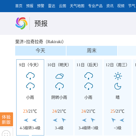
首页
预报
预警
雷达
云图
天气地图
专业产品
资讯
视频
节气
预报
斐济>拉奇拉奇（Rakiraki）
今天
周末
9日（今天）
10日（明天）
11日（后天）
12日（周三）
小雨
阴转小雨
小雨
晴
23
/
21℃
24
/
21℃
24
/
21℃
25
/
21℃
4-5级转3-4级
3-4级
3-4级转<3级
<3级