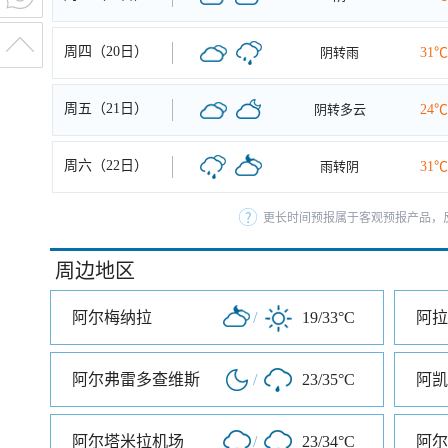
周四（20日）
阴转雨
31℃
周五（21日）
阴转多云
24℃
周六（22日）
雨转阴
31℃
更长时间预报属于客观预报产品，反
周边地区
阿尔梅纳拉
/
19/33°C
阿拉
阿尔弗雷多查维斯
/
23/35°C
阿凯
阿尔塔米拉机场
/
23/34°C
阿尔