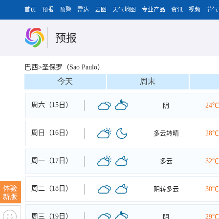
首页
预报
预警
雷达
云图
天气地图
专业产品
资讯
视频
节气
预报
巴西>圣保罗（Sao Paulo）
今天
周末
周六（15日）
阴
24℃
周日（16日）
多云转晴
28℃
周一（17日）
多云
32℃
周二（18日）
阴转多云
30℃
周三（19日）
阴
29℃