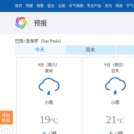
首页
预报
预警
雷达
云图
天气地图
专业产品
资讯
视频
节气
预报
巴西>圣保罗（Sao Paulo）
今天
周末
8日（周六）
9日（周日）
夜间
白天
小雨
小雨
19
21
°C
°C
<3级
<3级