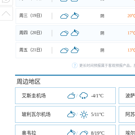
周三（19日）
阴
20
周四（20日）
阴
17
周五（21日）
阴
13
更长时间预报属于客观预报产品，反
周边地区
艾斯圭机场
/
-4/1°C
波萨
玻利瓦尔机场
/
5/11°C
阿苏
奥韦拉
/
8/19°C
埃尔