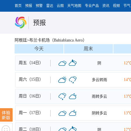
首页
预报
预警
雷达
云图
天气地图
专业产品
资讯
视频
节气
预报
阿根廷>布兰卡机场（Bahiablanca Aero）
今天
周末
周五（14日）
阴
12
周六（15日）
多云转雨
14
周日（16日）
雨转多云
13
周一（17日）
阴转多云
13
周二（18日）
阴
17