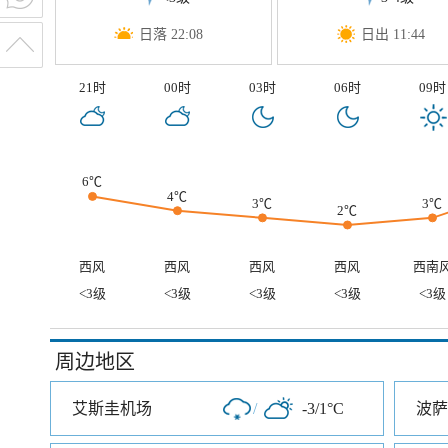
日落 22:08
日出 11:44
21时
00时
03时
06时
09时
6℃
4℃
3℃
3℃
2℃
西风
西风
西风
西风
西南
<3级
<3级
<3级
<3级
<3级
周边地区
艾斯圭机场
/
-3/1°C
波萨