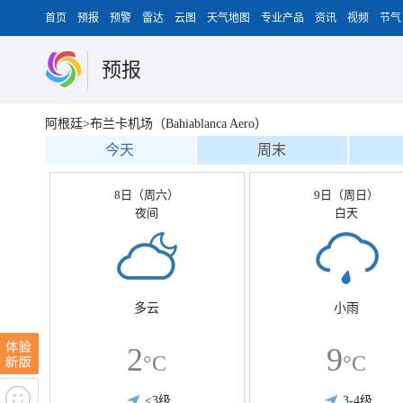
首页
预报
预警
雷达
云图
天气地图
专业产品
资讯
视频
节气
预报
阿根廷>布兰卡机场（Bahiablanca Aero）
今天
周末
8日（周六）
9日（周日）
夜间
白天
多云
小雨
2
9
°C
°C
<3级
3-4级