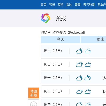
首页
预报
预警
雷达
云图
天气地图
专业产
预报
巴哈马>罗克桑德（Rocksound）
今天
周末
周六（15日）
周日（16日）
周一（17日）
周二（18日）
周三（19日）