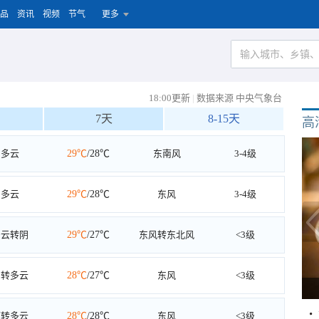
品
资讯
视频
节气
更多
18:00更新
|
数据来源 中央气象台
7天
8-15天
高
多云
29℃
/28℃
东南风
3-4级
多云
29℃
/28℃
东风
3-4级
多云转阴
29℃
/27℃
东风转东北风
<3级
阴转多云
28℃
/27℃
东风
<3级
雨转多云
28℃
/28℃
东风
<3级