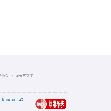
务协会
中国天气频道
11041400134号