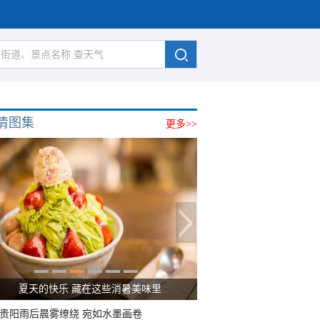
清图集
更多>>
夏天的快乐 藏在这些消暑美味里
贵阳雨后晨雾缭绕 宛如水墨画卷