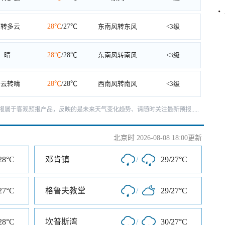
雨转多云
28℃
/27℃
东南风转东风
<3级
晴
28℃
/28℃
东南风转南风
<3级
多云转晴
28℃
/28℃
西南风转南风
<3级
报属于客观预报产品，反映的是未来天气变化趋势、请随时关注最新预报.....
北京时 2026-08-08 18:00更新
28°C
邓肯镇
/
29/27°C
27°C
格鲁夫教堂
/
29/27°C
28°C
坎普斯湾
/
30/27°C