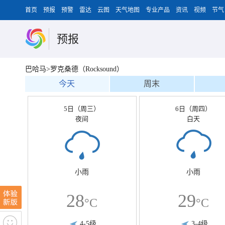
首页
预报
预警
雷达
云图
天气地图
专业产品
资讯
视频
节气
预报
巴哈马>罗克桑德（Rocksound）
今天
周末
5日（周三）
6日（周四）
夜间
白天
小雨
小雨
28
29
°C
°C
4-5级
3-4级