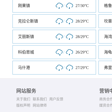
刚果镇
/
27/30°C
格鲁
克拉仑斯镇
/
28/29°C
坎普
艾丽斯镇
/
28/29°C
海湾
科伯恩城
/
26/29°C
海龟
马什港
/
27/29°C
弗里
网站服务
营销
关于我们
联系我们
用户反馈
商务合
版权声明
网站律师
媒资合