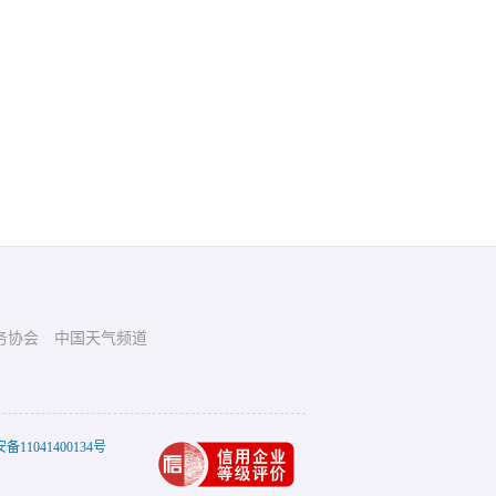
务协会
中国天气频道
11041400134号