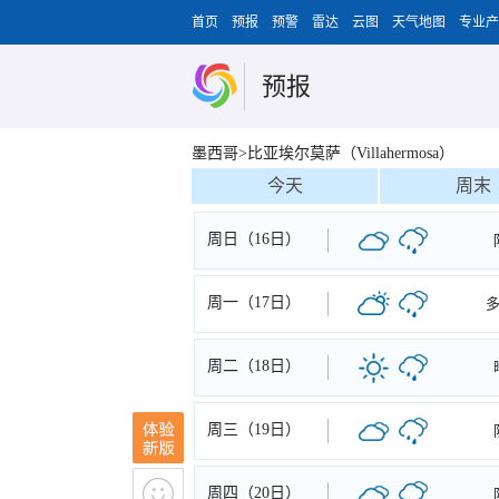
首页
预报
预警
雷达
云图
天气地图
专业产
预报
墨西哥>比亚埃尔莫萨（Villahermosa）
今天
周末
周日（16日）
周一（17日）
周二（18日）
周三（19日）
周四（20日）