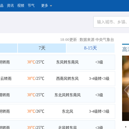
品
资讯
视频
节气
更多
18:00更新
|
数据来源 中央气象台
7天
8-15天
高
阴转雨
38℃
/25℃
东风转东南风
<3级
多云转雨
38℃
/25℃
西南风转东风
3-4级转<3级
晴转雨
38℃
/25℃
东北风转东南风
<3级
阴转雨
38℃
/26℃
东北风
3-4级转<3级
阴转雨
39℃
/25℃
北风转东风
<3级