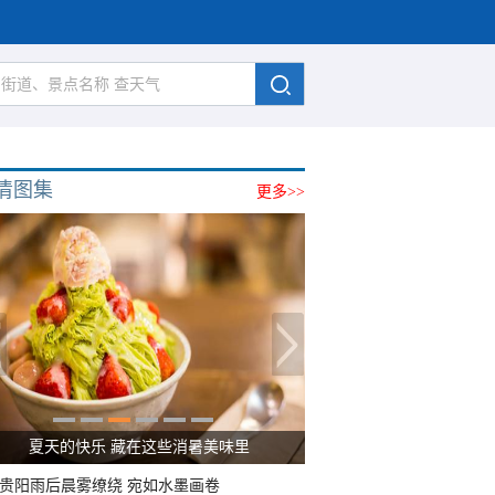
清图集
更多>>
广西南宁：盛夏里的“绿野仙踪”
贵阳雨后晨雾缭绕 宛如水墨画卷