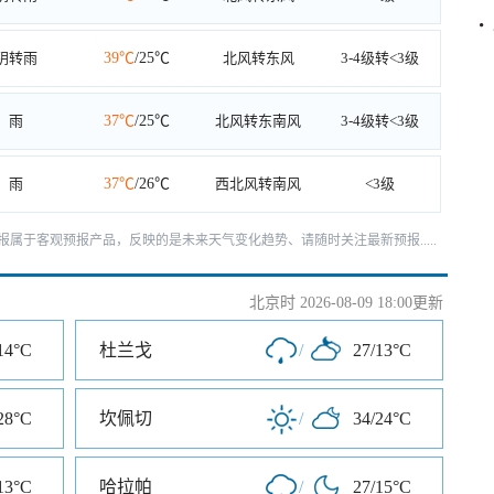
阴转雨
39℃
/25℃
北风转东风
3-4级转<3级
雨
37℃
/25℃
北风转东南风
3-4级转<3级
雨
37℃
/26℃
西北风转南风
<3级
报属于客观预报产品，反映的是未来天气变化趋势、请随时关注最新预报.....
北京时 2026-08-09 18:00更新
14°C
杜兰戈
/
27/13°C
28°C
坎佩切
/
34/24°C
13°C
哈拉帕
/
27/15°C