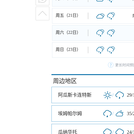
周五（21日）
周六（22日）
周日（23日）
更长时间预
周边地区
阿瓜斯卡连特斯
/
29/
埃姆帕尔姆
/
35/
瓜纳华托
/
24/