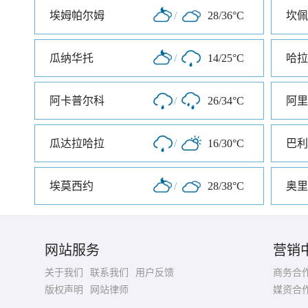
埃姆帕尔姆
/
28/36°C
坎佩
瓜纳华托
/
14/25°C
哈拉
阿卡普尔科
/
26/34°C
阿里
瓜达拉哈拉
/
16/30°C
巴利
埃莫西约
/
28/38°C
奥里
网站服务
营销
关于我们
联系我们
用户反馈
商务合
版权声明
网站律师
媒资合