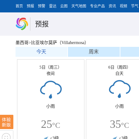
首页
预报
预警
雷达
云图
天气地图
专业产品
资讯
视频
节气
预报
墨西哥>比亚埃尔莫萨（Villahermosa）
今天
周末
5日（周三）
6日（周四）
夜间
白天
小雨
小雨
25
35
°C
°C
<3级
<3级