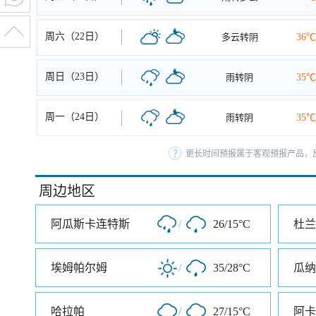
周六（22日）
多云转阴
36℃
周日（23日）
雨转阴
35℃
周一（24日）
雨转阴
35℃
更长时间预报属于客观预报产品，反
周边地区
阿瓜斯卡连特斯
/
26/15°C
杜兰
埃姆帕尔姆
/
35/28°C
瓜纳
哈拉帕
/
27/15°C
阿卡