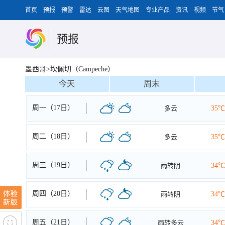
首页
预报
预警
雷达
云图
天气地图
专业产品
资讯
视频
节气
预报
墨西哥>坎佩切（Campeche）
今天
周末
周一（17日）
多云
35℃
周二（18日）
多云
35℃
周三（19日）
雨转阴
34℃
周四（20日）
雨转阴
34℃
周五（21日）
雨转多云
34℃