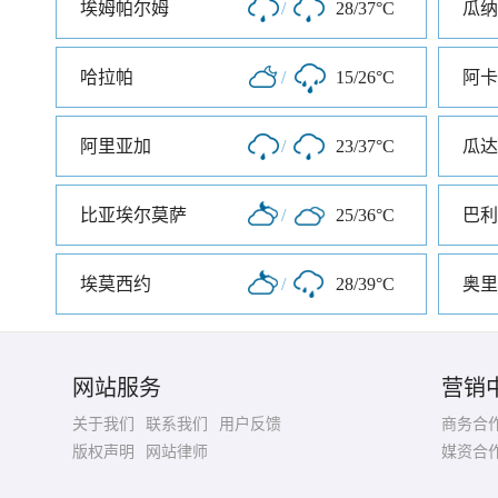
埃姆帕尔姆
/
28/37°C
瓜纳
哈拉帕
/
15/26°C
阿卡
阿里亚加
/
23/37°C
瓜达
比亚埃尔莫萨
/
25/36°C
巴利
埃莫西约
/
28/39°C
奥里
网站服务
营销
关于我们
联系我们
用户反馈
商务合
版权声明
网站律师
媒资合