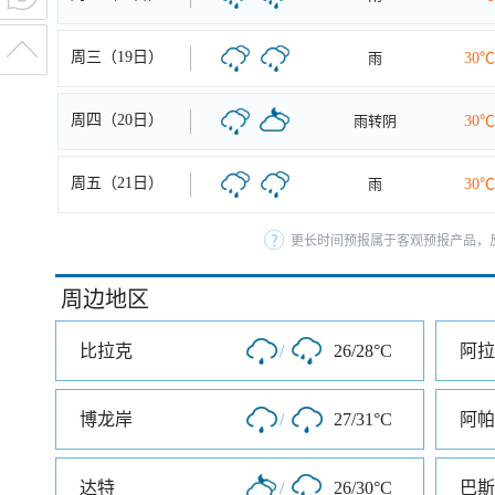
周三（19日）
雨
30℃
周四（20日）
雨转阴
30℃
周五（21日）
雨
30℃
更长时间预报属于客观预报产品，反
周边地区
比拉克
/
26/28°C
阿拉
博龙岸
/
27/31°C
阿帕
达特
/
26/30°C
巴斯