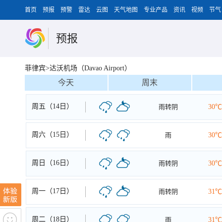
首页
预报
预警
雷达
云图
天气地图
专业产品
资讯
视频
节气
预报
菲律宾>达沃机场（Davao Airport）
今天
周末
周五（14日）
雨转阴
30℃
周六（15日）
雨
30℃
周日（16日）
雨转阴
30℃
周一（17日）
雨转阴
31℃
周二（18日）
雨
31℃