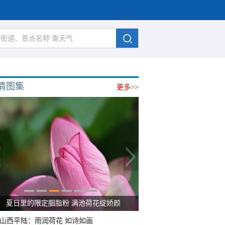
清图集
更多>>
夏日里的限定胭脂粉 满池荷花绽娇颜
山西平陆：雨润荷花 如诗如画