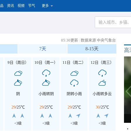
品
资讯
视频
节气
更多
05:30更新
|
数据来源 中央气象台
7天
8-15天
高
）
9日（周日）
10日（周一）
11日（周二）
12日（周三）
阴
小雨转阴
阴转小雨
小雨转多云
29
/
25℃
29
/
25℃
29
/
25℃
30
/
25℃
<3级
<3级
<3级
<3级