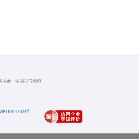
务协会
中国天气频道
11041400134号