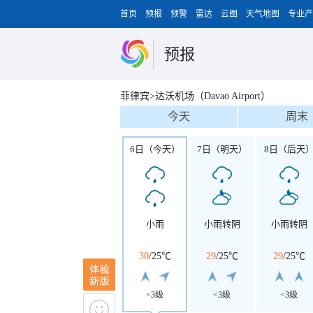
首页
预报
预警
雷达
云图
天气地图
专业产
预报
菲律宾>达沃机场（Davao Airport）
今天
周末
6日（今天）
7日（明天）
8日（后天
小雨
小雨转阴
小雨转阴
30
/
25℃
29
/
25℃
29
/
25℃
<3级
<3级
<3级