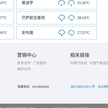
16°C
第波罗
/
31/26°C
27°C
巴萨航空基地
/
28/24°C
26°C
安布隆
/
27/25°C
营销中心
相关链接
商务合作
广告服务
中国气象局
中国气象服
媒资合作
客服电话：
010-68409444
京ICP证010385-2号
京公网安备