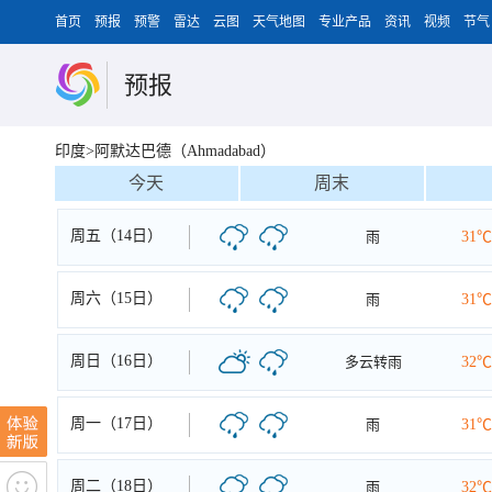
首页
预报
预警
雷达
云图
天气地图
专业产品
资讯
视频
节气
预报
印度>阿默达巴德（Ahmadabad）
今天
周末
周五（14日）
雨
31℃
周六（15日）
雨
31℃
周日（16日）
多云转雨
32℃
周一（17日）
雨
31℃
周二（18日）
雨
32℃