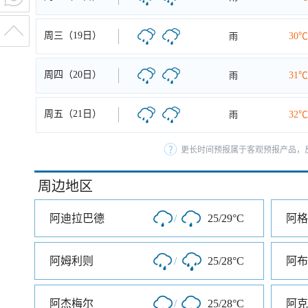
周三（19日）
雨
30℃
周四（20日）
雨
31℃
周五（21日）
雨
32℃
更长时间预报属于客观预报产品，反
周边地区
阿迪拉巴德
/
25/29°C
阿格
阿姆利则
/
25/28°C
阿布
阿杰梅尔
/
25/28°C
阿克