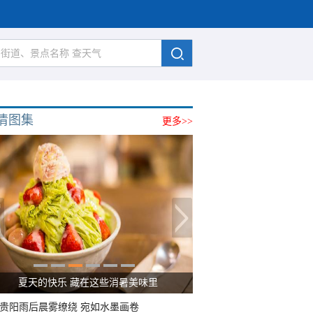
清图集
更多>>
夏天的快乐 藏在这些消暑美味里
贵阳雨后晨雾缭绕 宛如水墨画卷