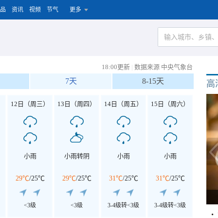
品
资讯
视频
节气
更多
18:00更新
|
数据来源 中央气象台
7天
8-15天
高
）
12日（周三）
13日（周四）
14日（周五）
15日（周六）
小雨
小雨转阴
小雨
小雨
29℃
/
25℃
29℃
/
25℃
31℃
/
25℃
31℃
/
25℃
<3级
<3级
3-4级转<3级
3-4级转<3级