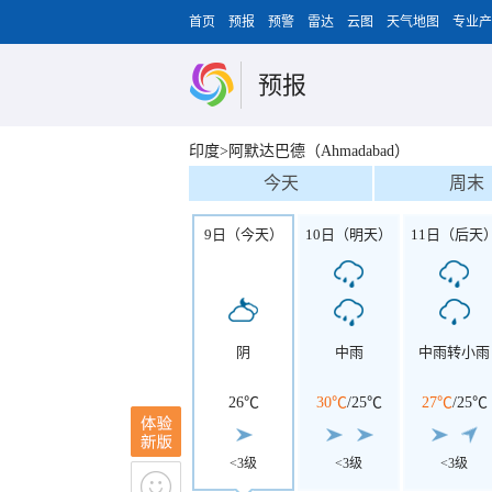
首页
预报
预警
雷达
云图
天气地图
专业产
预报
印度>阿默达巴德（Ahmadabad）
今天
周末
9日（今天）
10日（明天）
11日（后天
阴
中雨
中雨转小雨
26℃
30℃
/
25℃
27℃
/
25℃
<3级
<3级
<3级