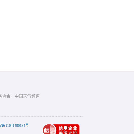
务协会
中国天气频道
11041400134号