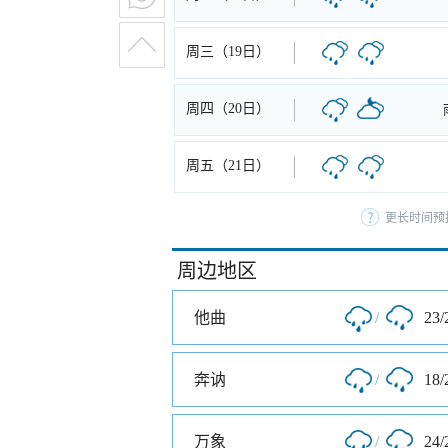
周三（19日）
周四（20日）
周五（21日）
更长时间预
周边地区
他曲
/
23/
奔讷
/
18/
万象
/
24/