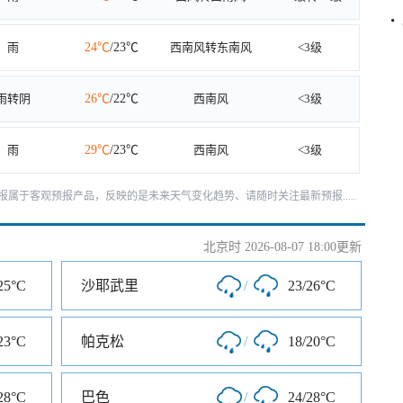
雨
24℃
/23℃
西南风转东南风
<3级
雨转阴
26℃
/22℃
西南风
<3级
雨
29℃
/23℃
西南风
<3级
报属于客观预报产品，反映的是未来天气变化趋势、请随时关注最新预报.....
北京时 2026-08-07 18:00更新
25°C
沙耶武里
/
23/26°C
23°C
帕克松
/
18/20°C
28°C
巴色
/
24/28°C