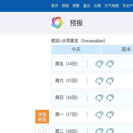
首页
预报
预警
雷达
云图
天气地图
专业产
预报
老挝>沙湾拿吉（Savannakhet）
今天
周末
周五（14日）
周六（15日）
周日（16日）
周一（17日）
周二（18日）