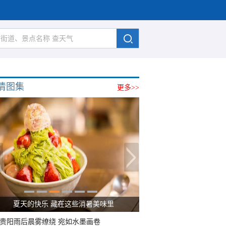
清图集
更多>>
夏天的快乐 藏在这些消暑美味里
贵阳雨后晨雾缭绕 宛如水墨画卷