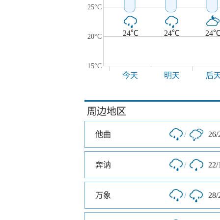
25°C
24℃
24℃
24
20°C
15°C
今天
明天
后
周边地区
他曲
/
26/
奔讷
/
22/
万象
/
28/