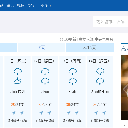
品
资讯
视频
节气
更多
11:30更新
|
数据来源 中央气象台
7天
8-15天
高
）
11日（周二）
12日（周三）
13日（周四）
14日（周五）
小雨转阴
小雨
小雨
大雨转小雨
29
/
24℃
30
/
24℃
30
/
24℃
30
/
24℃
3-4级转<3级
3-4级转<3级
3-4级转<3级
3-4级转<3级