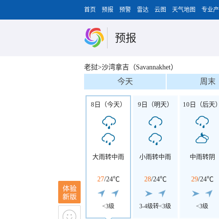
首页
预报
预警
雷达
云图
天气地图
专业产
预报
老挝>沙湾拿吉（Savannakhet）
今天
周末
8日（今天）
9日（明天）
10日（后天
大雨转中雨
小雨转中雨
中雨转阴
27
/
24℃
28
/
24℃
29
/
24℃
<3级
3-4级转<3级
<3级