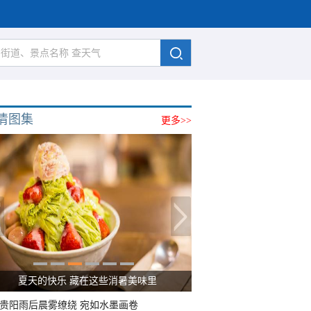
清图集
更多>>
夏天的快乐 藏在这些消暑美味里
贵阳雨后晨雾缭绕 宛如水墨画卷